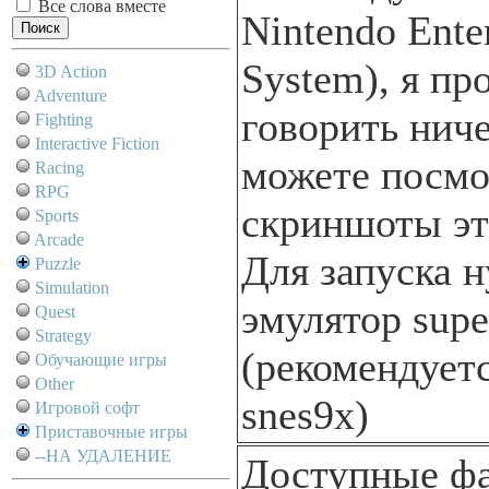
Все слова вместе
Nintendo Ente
System), я пр
3D Action
Adventure
говорить ниче
Fighting
Interactive Fiction
можете посмо
Racing
RPG
скриншоты эт
Sports
Arcade
Для запуска 
Puzzle
Simulation
эмулятор supe
Quest
Strategy
(рекомендует
Обучающие игры
Other
snes9x)
Игровой софт
Приставочные игры
--НА УДАЛЕНИЕ
Доступные ф