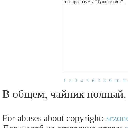
телепрограммы "Тушите свет".
1
2
3
4
5
6
7
8
9
10
11
В общем, чайник полный, 
For abuses about copyright:
srzon