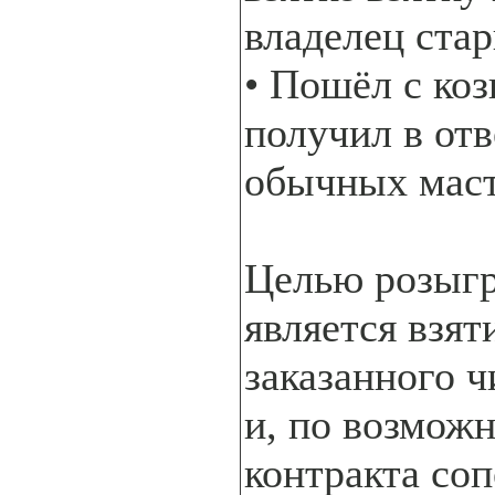
владелец ста
• Пошёл с коз
получил в отв
обычных мас
Целью розыг
является взят
заказанного ч
и, по возмож
контракта со