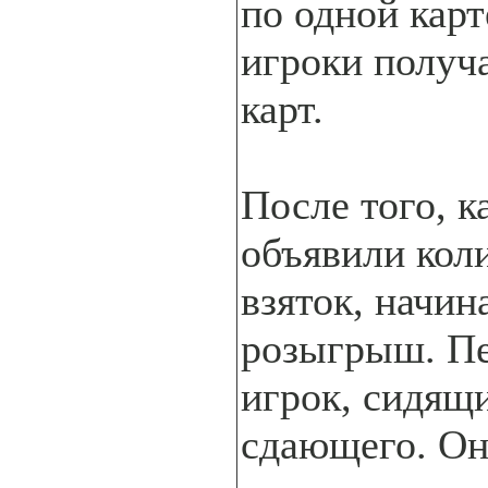
по одной карт
игроки получ
карт.
После того, к
объявили кол
взяток, начин
розыгрыш. П
игрок, сидящи
сдающего. О