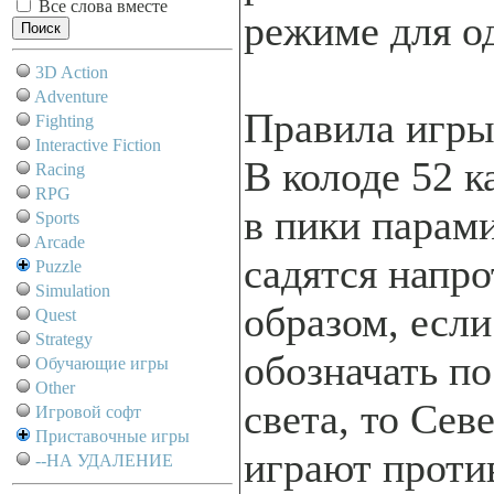
Все слова вместе
режиме для од
3D Action
Adventure
Правила игры
Fighting
Interactive Fiction
В колоде 52 
Racing
RPG
в пики парам
Sports
Arcade
садятся напро
Puzzle
Simulation
образом, если
Quest
Strategy
обозначать п
Обучающие игры
Other
света, то Се
Игровой софт
Приставочные игры
играют проти
--НА УДАЛЕНИЕ