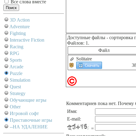
Все слова вместе
3D Action
Adventure
Fighting
Доступные файлы
- сортировка 
Interactive Fiction
Файлов: 1.
Racing
Файл
RPG
Solitaire
Sports
3
Arcade
Puzzle
Simulation
Quest
Strategy
Обучающие игры
Комментариев пока нет. Почему 
Other
Имя:
Игровой софт
E-mail:
Приставочные игры
--НА УДАЛЕНИЕ
=