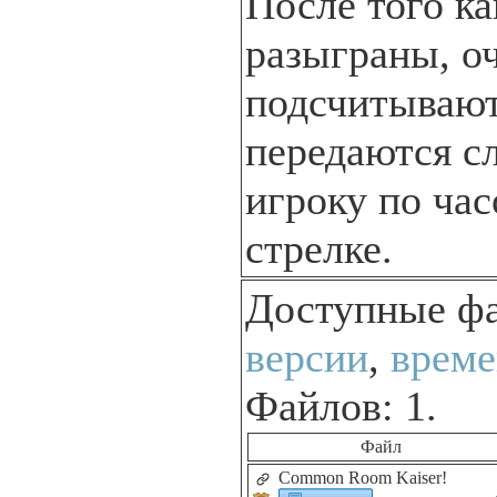
После того ка
разыграны, о
подсчитывают
передаются 
игроку по ча
стрелке.
Доступные ф
версии
,
време
Файлов: 1.
Файл
Common Room Kaiser!