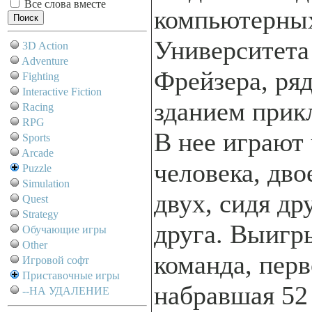
Все слова вместе
компьютерны
Университета
3D Action
Adventure
Фрейзера, ря
Fighting
Interactive Fiction
зданием прик
Racing
RPG
В нее играют
Sports
Arcade
человека, дво
Puzzle
Simulation
двух, сидя др
Quest
Strategy
друга. Выигр
Обучающие игры
Other
команда, пер
Игровой софт
Приставочные игры
набравшая 52 
--НА УДАЛЕНИЕ