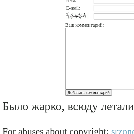
Имя:
E-mail:
=
Ваш комментарий:
Было жарко, всюду летали
For abuses about copyright:
srzon