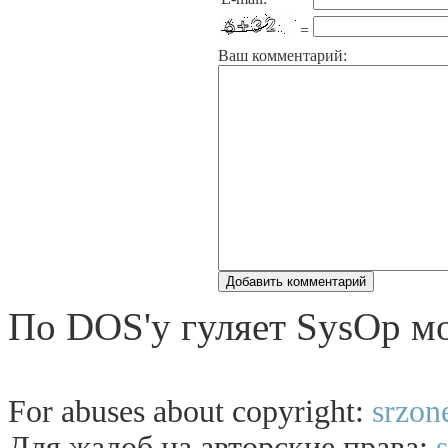
=
Ваш комментарий:
По DOS'у гуляет SysOp м
For abuses about copyright:
srzon
Для жалоб на авторские права: