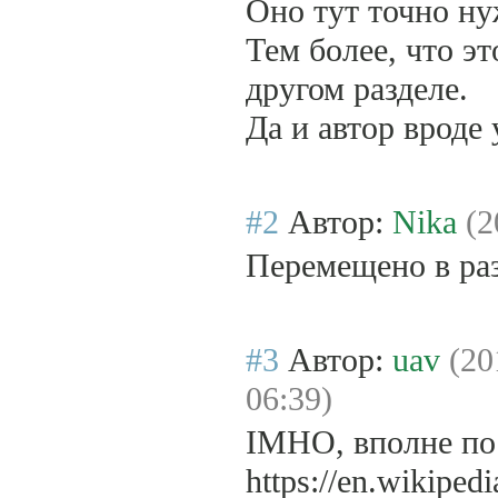
Оно тут точно н
Тем более, что э
другом разделе.
Да и автор вроде 
#2
Автор:
Nika
(2
Перемещено в р
#3
Автор:
uav
(20
06:39)
IMHO, вполне по 
https://en.wikiped