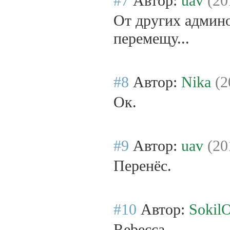
#7
Автор:
uav
(20
От других админо
перемещу...
#8
Автор:
Nika
(2
Ок.
#9
Автор:
uav
(20
Перенёс.
#10
Автор:
SokilO
Rebecca,