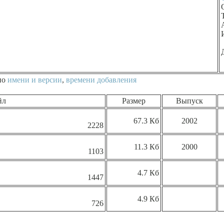
по
имени и версии
,
времени добавления
йл
Размер
Выпуск
67.3 Кб
2002
2228
11.3 Кб
2000
1103
4.7 Кб
1447
4.9 Кб
726