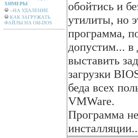
обойтись и бе
ХИМЕРЫ
--НА УДАЛЕНИЕ
утилиты, но э
КАК ЗАГРУЖАТЬ
ФАЙЛЫ НА Old-DOS
программа, по
допустим... в
выставить за
загрузки BIO
беда всех пол
VMWare.
Программа не
инсталляции..