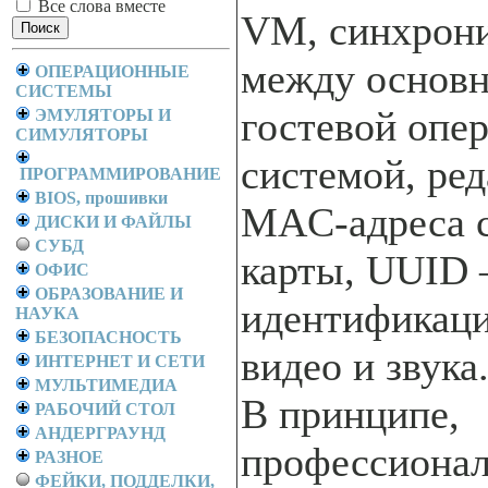
Все слова вместе
VM, синхрон
между основн
ОПЕРАЦИОННЫЕ
СИСТЕМЫ
гостевой опе
ЭМУЛЯТОРЫ И
СИМУЛЯТОРЫ
системой, ре
ПРОГРАММИРОВАНИЕ
BIOS, прошивки
MAC-адреса 
ДИСКИ И ФАЙЛЫ
СУБД
карты, UUID 
ОФИС
ОБРАЗОВАНИЕ И
идентификаци
НАУКА
БЕЗОПАСНОСТЬ
видео и звука.
ИНТЕРНЕТ И СЕТИ
МУЛЬТИМЕДИА
В принципе,
РАБОЧИЙ СТОЛ
АНДЕРГРАУНД
профессиона
РАЗНОЕ
ФЕЙКИ, ПОДДЕЛКИ,