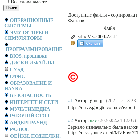
Все слова вместе
Доступные файлы
- сортировка 
ОПЕРАЦИОННЫЕ
Файлов: 1.
СИСТЕМЫ
Файл
ЭМУЛЯТОРЫ И
3dfx V3-2000-AGP
СИМУЛЯТОРЫ
ПРОГРАММИРОВАНИЕ
BIOS, прошивки
ДИСКИ И ФАЙЛЫ
СУБД
ОФИС
ОБРАЗОВАНИЕ И
НАУКА
БЕЗОПАСНОСТЬ
#1
Автор: guuhjjh
(2021.12.18 23:
ИНТЕРНЕТ И СЕТИ
https://drive.google.com/uc?ex
МУЛЬТИМЕДИА
РАБОЧИЙ СТОЛ
#2
Автор:
uav
(2026.02.24 12:05)
АНДЕРГРАУНД
Зеркало (изначально была вылож
РАЗНОЕ
https://disk.yandex.ru/d/MVEays
ФЕЙКИ, ПОДДЕЛКИ,