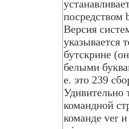
устанавливае
посредством b
Версия систе
указывается т
бутскрине (он
белыми буквам
е. это 239 сб
Удивительно т
командной ст
команде ver 