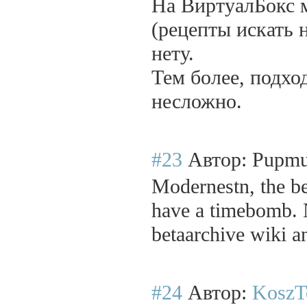
На ВиртуалБокс 
(рецепты искать 
нету.
Тем более, подхо
несложно.
#23
Автор: Pupm
Modernestn, the be
have a timebomb. N
betaarchive wiki an
#24
Автор:
KoszT