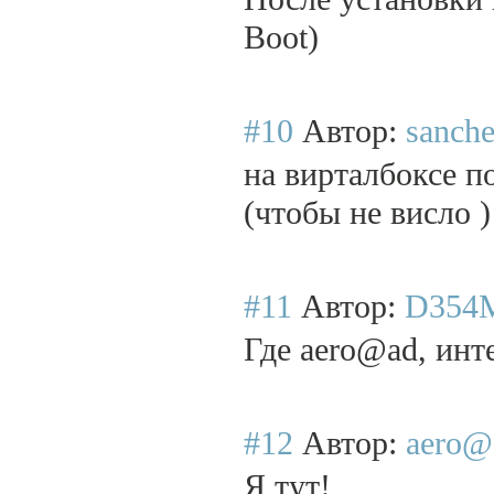
Boot)
#10
Автор:
sanche
на вирталбоксе по
(чтобы не висло )
#11
Автор:
D354
Где aero@ad, инте
#12
Автор:
aero@
Я тут!