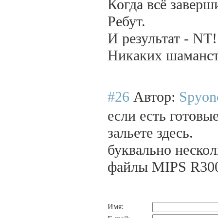
Когда всё завер
Ребут.
И результат - NT!
Никаких шаманств
#26
Автор:
Spyon
если есть готовы
зальете здесь.
буквально нескол
файлы MIPS R300
Имя: