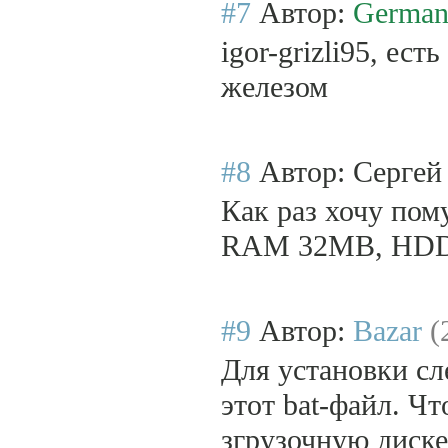
#7
Автор:
Germa
igor-grizli95, ес
железом
#8
Автор: Серге
Как раз хочу пом
RAM 32MB, HDD 5
#9
Автор:
Bazar
(
Для установки сл
этот bat-файл. Ч
згрузочную диске