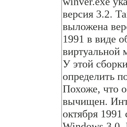
winver.exe ук
версия 3.2. Т
выложена вер
1991 в виде о
виртуальной
У этой сборк
определить по
Похоже, что 
вычищен. Ин
октября 1991 
Windows 3.0.