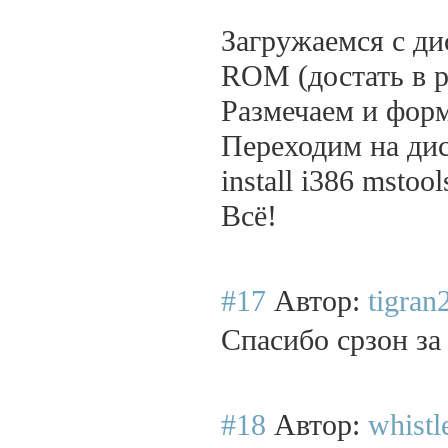
Загружаемся с д
ROM (достать в р
Размечаем и форма
Переходим на дис
install i386 msto
Всё!
#17
Автор:
tigran
Спасибо срзон за
#18
Автор:
whistl