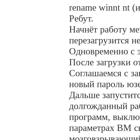
rename winnt nt (
Ребут.
Начнёт работу ме
перезагрузится не
Одновременно с э
После загрузки о
Соглашаемся с з
новый пароль юзе
Дальше запуститс
долгожданный ра
программ, выключ
параметрах ВМ сн
мозговзрывающий