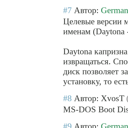
#7
Автор:
Germa
Целевые версии 
именам (Daytona -
Daytona капризна
извращаться. Спо
диск позволяет з
установку, то ест
#8
Автор: XvosT
MS-DOS Boot Disk
#9
Автор:
Germa