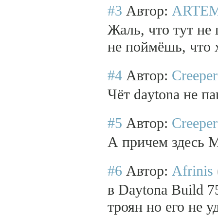
#3
Автор:
ARTEM
Жаль, что тут не
не поймёшь, что 
#4
Автор:
Creeper
Чёт daytona не п
#5
Автор:
Creeper
А причем здесь 
#6
Автор:
Afrinis
в Daytona Build
троян но его не у