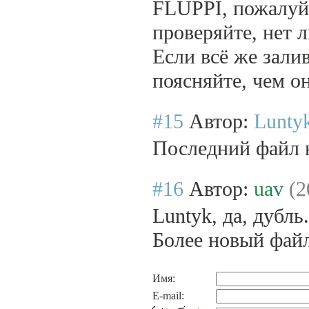
FLUPPI, пожалуйс
проверяйте, нет 
Если всё же зали
поясняйте, чем о
#15
Автор:
Lunty
Последний файл 
#16
Автор:
uav
(2
Luntyk, да, дубл
Более новый фай
Имя:
E-mail: