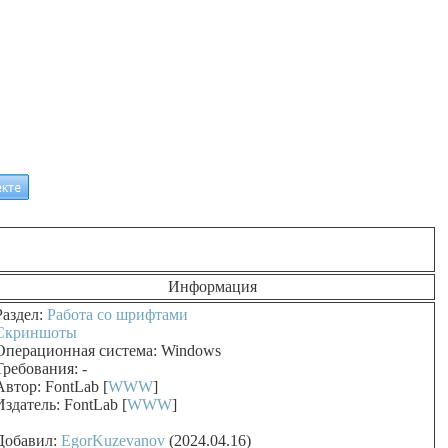
Информация
Раздел:
Работа со шрифтами
Скриншоты
Операционная система: Windows
Требования: -
Автор: FontLab [
WWW
]
Издатель: FontLab [
WWW
]
Добавил:
EgorKuzevanov
(2024.04.16)