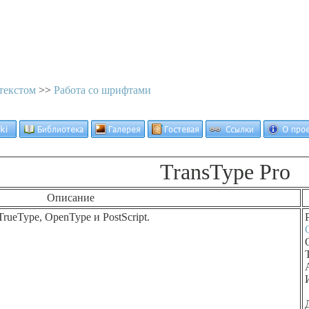
текстом
>>
Работа со шрифтами
TransType Pro
Описание
ueType, OpenType и PostScript.