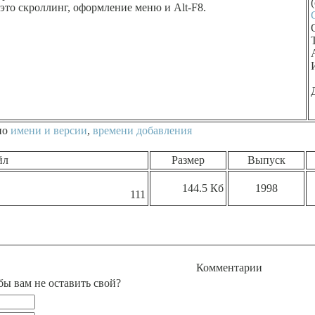
 это скpоллинг, офоpмление меню и Alt-F8.
по
имени и версии
,
времени добавления
йл
Размер
Выпуск
144.5 Кб
1998
111
Комментарии
бы вам не оставить свой?