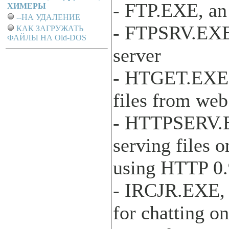
- FTP.EXE, an
ХИМЕРЫ
--НА УДАЛЕНИЕ
- FTPSRV.EXE
КАК ЗАГРУЖАТЬ
ФАЙЛЫ НА Old-DOS
server
- HTGET.EXE f
files from web
- HTTPSERV.
serving files 
using HTTP 0.9
- IRCJR.EXE, 
for chatting o