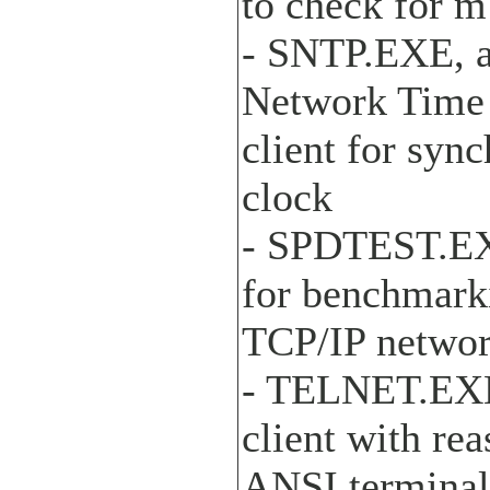
to check for 
- SNTP.EXE, 
Network Time 
client for syn
clock
- SPDTEST.EX
for benchmark
TCP/IP networ
- TELNET.EXE
client with re
ANSI terminal