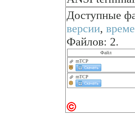
Доступные ф
версии
,
време
Файлов: 2.
Файл
mTCP
mTCP