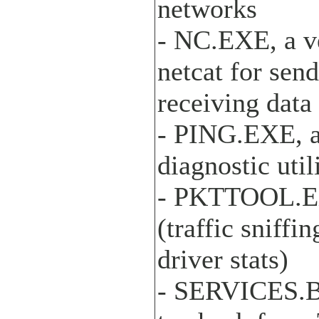
networks
- NC.EXE, a v
netcat for sen
receiving data
- PING.EXE, a
diagnostic util
- PKTTOOL.EXE
(traffic sniffi
driver stats)
- SERVICES.BA