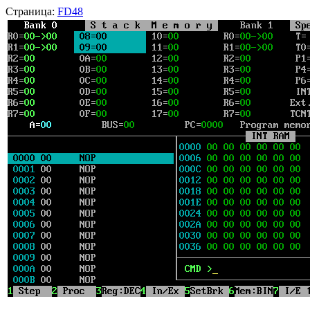
Страница:
FD48