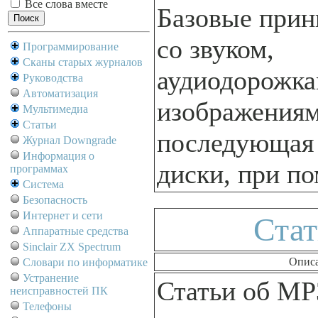
Все слова вместе
Базовые прин
со звуком,
Программирование
Сканы старых журналов
аудиодорожка
Руководства
Автоматизация
изображениям
Мультимедиа
Статьи
последующая 
Журнал Downgrade
Информация о
диски, при п
программах
Система
Безопасность
Интернет и сети
Стат
Аппаратные средства
Sinclair ZX Spectrum
Опис
Словари по информатике
Устранение
Статьи об MP
неисправностей ПК
Телефоны