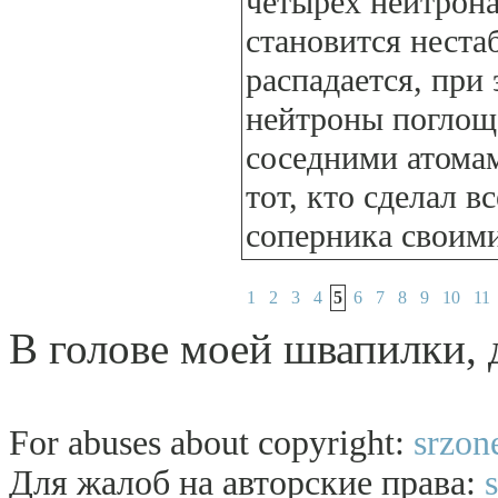
четырёх нейтрона
становится нест
распадается, при 
нейтроны поглощ
соседними атома
тот, кто сделал в
соперника своими
1
2
3
4
5
6
7
8
9
10
11
В голове моей швапилки, д
For abuses about copyright:
srzon
Для жалоб на авторские права: