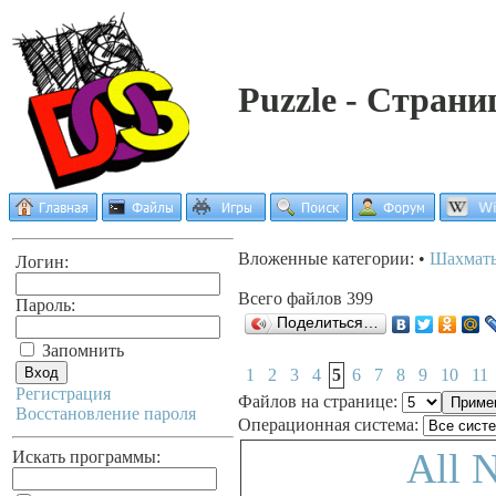
Puzzle - Страни
Вложенные категории: •
Шахмат
Логин:
Всего файлов 399
Пароль:
Поделиться…
Запомнить
1
2
3
4
5
6
7
8
9
10
11
Регистрация
Файлов на странице:
Восстановление пароля
Операционная система:
All 
Искать программы: