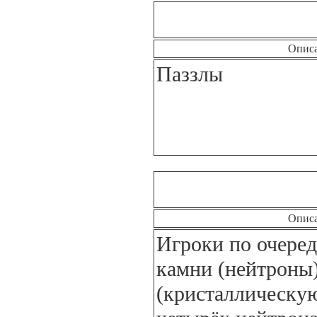
Опис
Паззлы
Опис
Игроки по очере
камни (нейтроны)
(кристаллическу