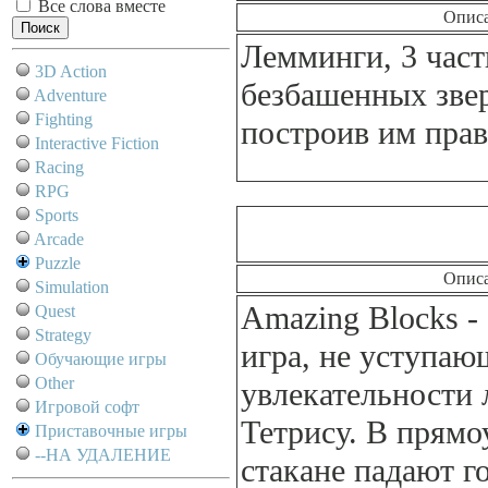
Все слова вместе
Опис
Лемминги, 3 част
3D Action
безбашенных зве
Adventure
Fighting
построив им пра
Interactive Fiction
Racing
RPG
Sports
Arcade
Puzzle
Опис
Simulation
Amazing Blocks -
Quest
Strategy
игра, не уступаю
Обучающие игры
Other
увлекательности 
Игровой софт
Тетрису. В прямо
Приставочные игры
--НА УДАЛЕНИЕ
стакане падают г