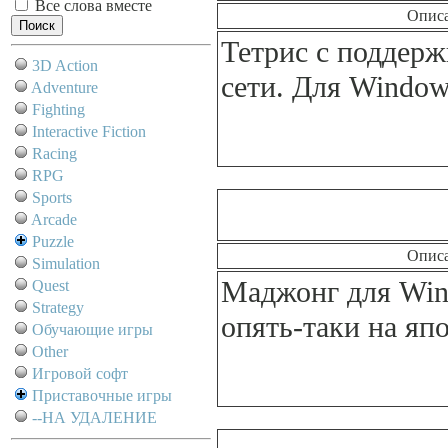
Все слова вместе
Опис
Тетрис с поддерж
3D Action
сети. Для Window
Adventure
Fighting
Interactive Fiction
Racing
RPG
Sports
Arcade
Puzzle
Опис
Simulation
Маджонг для Win
Quest
Strategy
опять-таки на яп
Обучающие игры
Other
Игровой софт
Приставочные игры
--НА УДАЛЕНИЕ