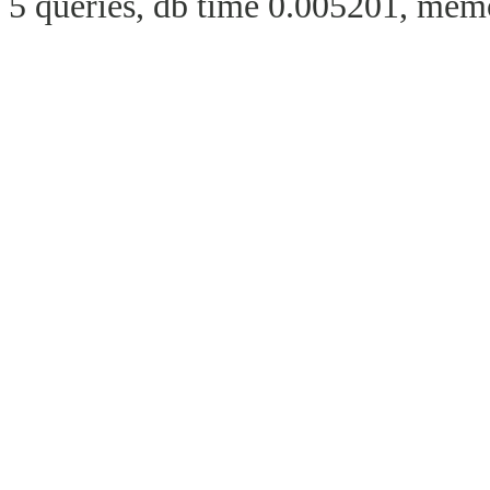
5 queries, db time 0.005201, memo