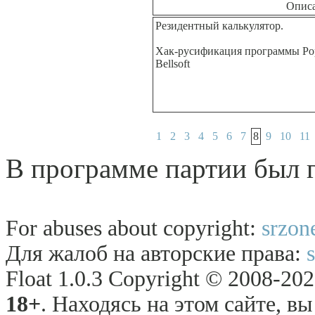
Опис
Резидентный калькулятор.
Хак-русификация программы 
Bellsoft
1
2
3
4
5
6
7
8
9
10
11
В программе партии был 
For abuses about copyright:
srzon
Для жалоб на авторские права:
Float 1.0.3 Copyright © 2008-2026
18+
. Находясь на этом сайте, в