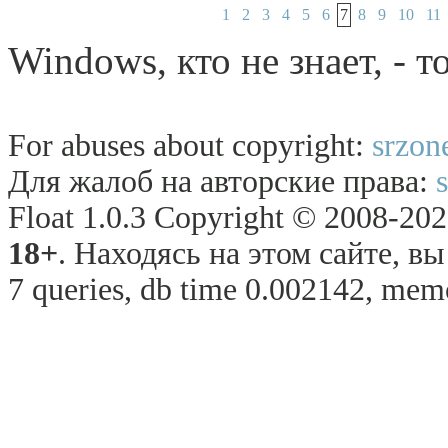
1
2
3
4
5
6
7
8
9
10
11
Windows, кто не знает, - т
For abuses about copyright:
srzon
Для жалоб на авторские права:
Float 1.0.3 Copyright © 2008-2026
18+
. Находясь на этом сайте, в
7 queries, db time 0.002142, memo