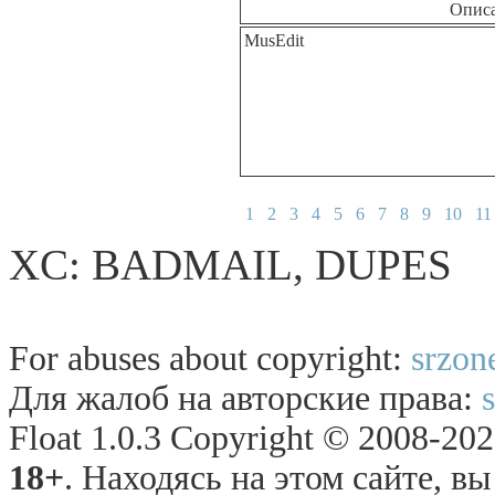
Опис
MusEdit
1
2
3
4
5
6
7
8
9
10
11
ХC: BАDМAIL, DUРES
For abuses about copyright:
srzon
Для жалоб на авторские права:
Float 1.0.3 Copyright © 2008-2026
18+
. Находясь на этом сайте, в