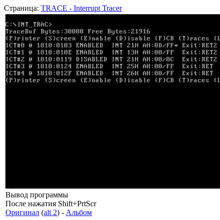
Страница:
TRACE - Interrupt Tracer
Вывод программы
После нажатия Shift+PrtScr
Оригинал
(
alt 2
) -
Альбом