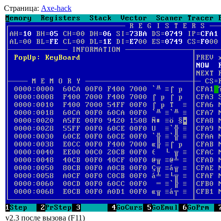
Страница:
Axe-hack
v2.3 после вызова (F11)