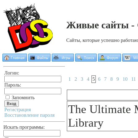
Живые сайты - 
Сайты, которые успешно работа
Логин:
1
2
3
4
5
6
7
8
9
10
11
Пароль:
Запомнить
The Ultimate 
Регистрация
Восстановление пароля
Library
Искать программы: