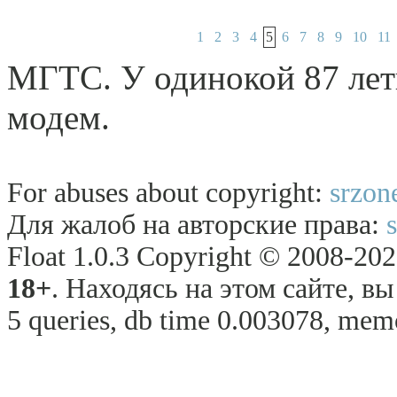
1
2
3
4
5
6
7
8
9
10
11
МГТС. У одинокой 87 лет
модем.
For abuses about copyright:
srzon
Для жалоб на авторские права:
Float 1.0.3 Copyright © 2008-2026
18+
. Находясь на этом сайте, в
5 queries, db time 0.003078, memo