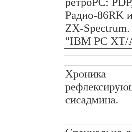
ретроРС: PDP
Радио-86RK и
ZX-Spectrum. 
"IBM PC XT/
Хроника
рефлексирую
сисадмина.