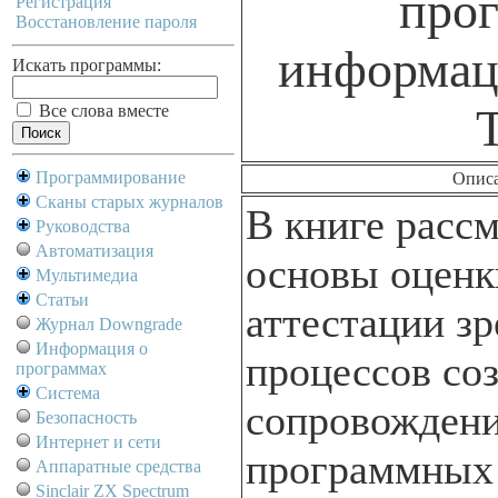
прог
Регистрация
Восстановление пароля
информац
Искать программы:
Все слова вместе
Программирование
Опис
Сканы старых журналов
В книге расс
Руководства
Автоматизация
основы оценк
Мультимедиа
Статьи
аттестации з
Журнал Downgrade
Информация о
процессов со
программах
Система
сопровожден
Безопасность
Интернет и сети
программных 
Аппаратные средства
Sinclair ZX Spectrum