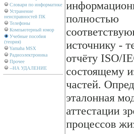
информацион
Словари по информатике
Устранение
полностью
неисправностей ПК
Телефоны
соответству
Компьютерный юмор
Учебные пособия
источнику - 
(теория)
Yamaha MSX
отчёту ISO/I
Радиоэлектроника
Прочее
состоящему и
--НА УДАЛЕНИЕ
частей. Опред
эталонная мо
аттестации з
процессов жи