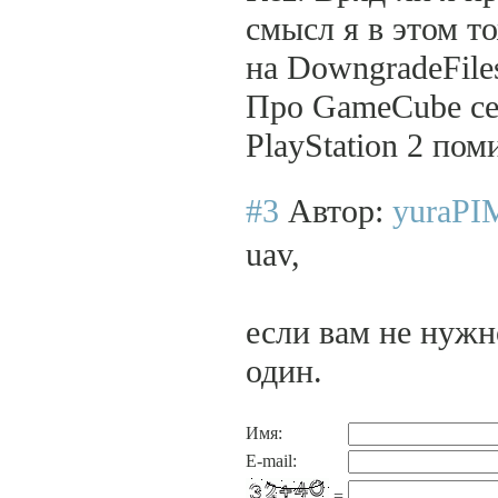
смысл я в этом т
на DowngradeFiles
Про GameCube се
PlayStation 2 пом
#3
Автор:
yuraP
uav,
если вам не нужн
один.
Имя:
E-mail:
=