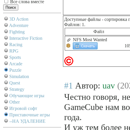
Все слова вместе
3D Action
Доступные файлы
- сортировка 
Файлов: 1.
Adventure
Файл
Fighting
Interactive Fiction
NFS Most Wanted
Racing
10
RPG
Sports
Arcade
Puzzle
Simulation
Quest
#1
Автор:
uav
(20
Strategy
Честно говоря, не
Обучающие игры
Other
GameCube нам во
Игровой софт
Приставочные игры
года.
--НА УДАЛЕНИЕ
И уж тем более не