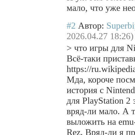
мало, что уже не
#2
Автор:
Superb
2026.04.27 18:26)
> что игры для 
Всё-таки приставк
https://ru.wikipe
Мда, короче посм
история с Nintend
для PlayStation 2
вряд-ли мало. А т
выложить на emu-l
Rez. Вряд-ли я п