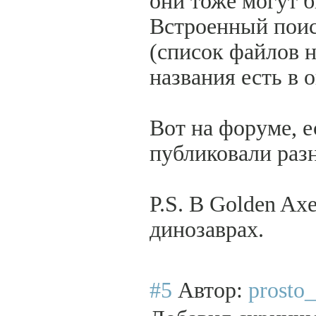
они тоже могут б
Встроенный поис
(список файлов н
названия есть в 
Вот на форуме, е
публиковали разн
P.S. В Golden Ax
динозаврах.
#5
Автор:
prosto_