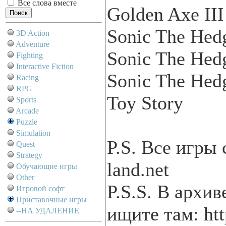
Все слова вместе
Golden Axe III
Sonic The Hed
3D Action
Adventure
Sonic The Hed
Fighting
Interactive Fiction
Sonic The Hed
Racing
RPG
Toy Story
Sports
Arcade
Puzzle
Simulation
P.S. Все игры 
Quest
Strategy
land.net
Обучающие игры
Other
P.S.S. В архив
Игровой софт
Приставочные игры
ищите там: htt
--НА УДАЛЕНИЕ