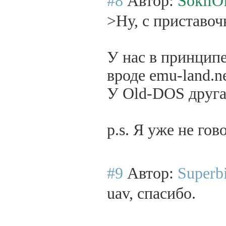
#8
Автор:
SokilO
>Ну, с приставоч
У нас в принципе
вроде emu-land.n
У Old-DOS друга
p.s. Я уже не го
#9
Автор:
Superb
uav, спасибо.