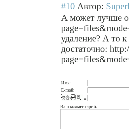
#10
Автор:
Super
А может лучше ос
page=files&mode
удаление? А то к
достаточно: http:
page=files&mod
Имя:
E-mail:
=
Ваш комментарий: