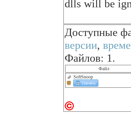
dlls will be ig
Доступные ф
версии
,
време
Файлов: 1.
Файл
SoftSnoop