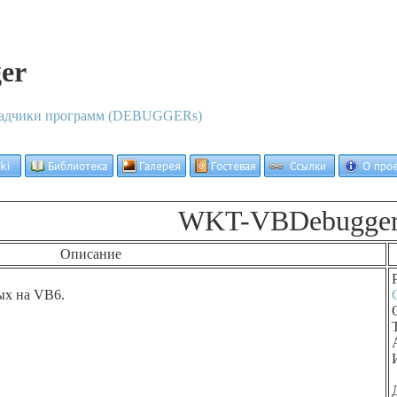
er
адчики программ (DEBUGGERs)
WKT-VBDebugge
Описание
ых на VB6.