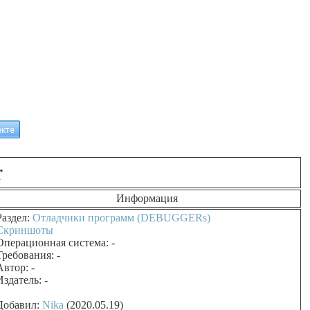
r
Информация
Раздел:
Отладчики программ (DEBUGGERs)
Скриншоты
Операционная система: -
Требования: -
Автор: -
Издатель: -
Добавил:
Nika
(2020.05.19)