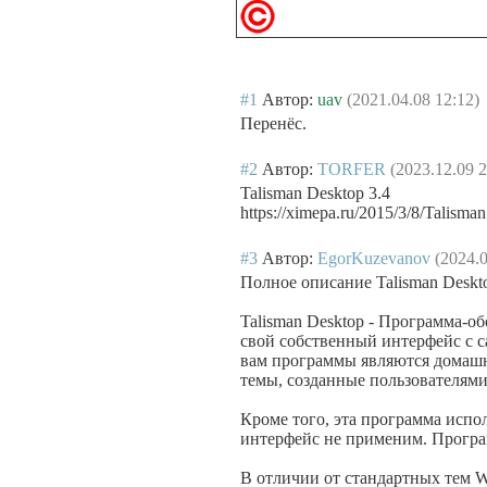
#1
Автор:
uav
(2021.04.08 12:12)
Перенёс.
#2
Автор:
TORFER
(2023.12.09 2
Talisman Desktop 3.4
https://ximepa.ru/2015/3/8/Talisma
#3
Автор:
EgorKuzevanov
(2024.0
Полное описание Talisman Deskto
Talisman Desktop - Программа-о
свой собственный интерфейс с с
вам программы являются домашн
темы, созданные пользователям
Кроме того, эта программа испо
интерфейс не применим. Програ
В отличии от стандартных тем W