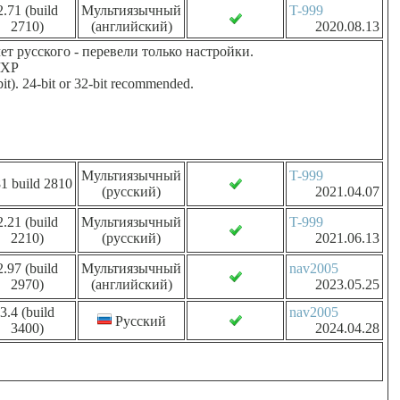
2.71 (build
Мультиязычный
T-999
2710)
(английский)
2020.08.13
т русского - перевели только настройки.
/XP
t). 24-bit or 32-bit recommended.
Мультиязычный
T-999
81 build 2810
(русский)
2021.04.07
2.21 (build
Мультиязычный
T-999
2210)
(русский)
2021.06.13
2.97 (build
Мультиязычный
nav2005
2970)
(английский)
2023.05.25
3.4 (build
nav2005
Русский
3400)
2024.04.28