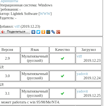
Скриншоты
Операционная система: Windows
Требования: -
Автор: Lighttek Software [
WWW
]
Издатель: -
Добавил:
viff
(2019.12.23)
Поделиться…
Версия
Язык
Качество
Загрузил
Мультиязычный
viff
2.9
(русский)
2019.12.23
XP.
Мультиязычный
yadovit
3.0
(русский)
2019.12.24
XP.
Мультиязычный
yadovit
3.1
(русский)
2019.12.25
я может работать с win 95/98/Me/NT4.