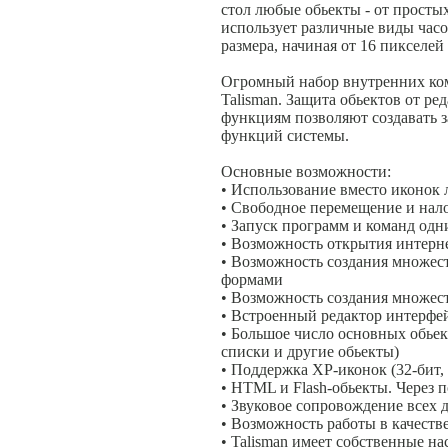
стол любые обьекты - от просты
использует различные виды часо
размера, начиная от 16 пикселе
Огромный набор внутренних ком
Talisman. Защита обьектов от р
функциям позволяют создавать 
функций системы.
Основные возможности:
• Использование вместо иконок
• Свободное перемещение и нало
• Запуск программ и команд од
• Возможность открытия интерне
• Возможность создания множес
формами
• Возможность создания множес
• Встроенный редактор интерфе
• Большое число основных обьек
списки и другие обьекты)
• Поддержка XP-иконок (32-бит,
• HTML и Flash-обьекты. Через 
• Звуковое сопровождение всех 
• Возможность работы в качеств
• Talisman имеет собственные на