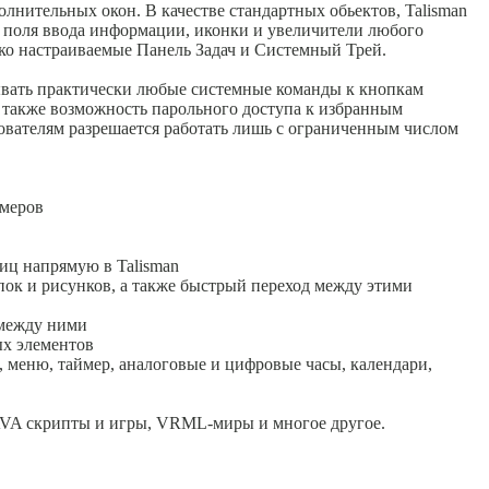
олнительных окон. В качестве стандартных обьeктов, Talisman
, поля ввода информации, иконки и увеличители любого
гко настраиваемые Панель Задач и Системный Трей.
ывать практически любые системные команды к кнопкам
а также возможность парольного доступа к избранным
вателям разрешается работать лишь с ограниченным числом
змеров
ниц напрямую в Talisman
ок и рисунков, а также быстрый переход между этими
 между ними
ых элементов
, меню, таймер, аналоговые и цифровые часы, календари,
 JAVA скрипты и игры, VRML-миры и многое другое.