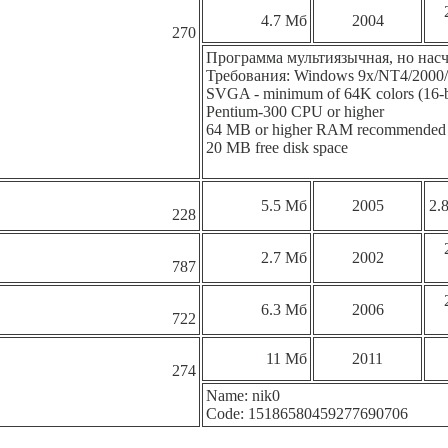
4.7 Мб
2004
270
Программа мультиязычная, но насче
Требования: Windows 9x/NT4/2000
SVGA - minimum of 64K colors (16-bi
Pentium-300 CPU or higher
64 MB or higher RAM recommended
20 MB free disk space
5.5 Мб
2005
2.
228
2.7 Мб
2002
787
6.3 Мб
2006
722
11 Мб
2011
274
Name: nik0
Code: 15186580459277690706