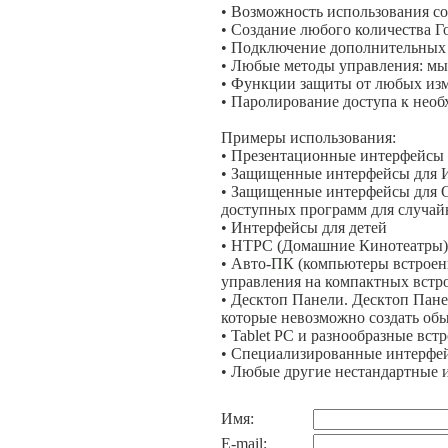
• Возможность использования с
• Создание любого количества 
• Подключение дополнительных
• Любые методы управления: мы
• Функции защиты от любых из
• Паролирование доступа к нео
Примеры использования:
• Презентационные интерфейсы д
• Защищенные интерфейсы для 
• Защищенные интерфейсы для От
доступных программ для случай
• Интерфейсы для детей
• HTPC (Домашние Кинотеатры),
• Авто-ПК (компьютеры встроен
управления на компактных встр
• Десктоп Панели. Десктоп Пане
которые невозможно создать об
• Tablet PC и разнообразные вс
• Специализированные интерфей
• Любые другие нестандартные 
Имя:
E-mail: