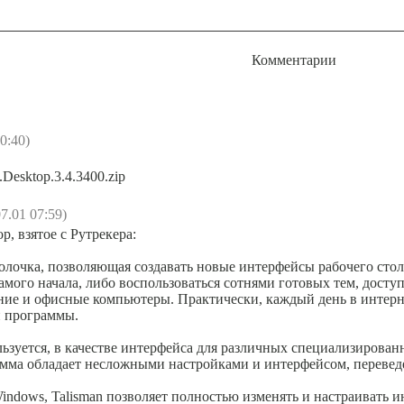
Комментарии
0:40)
n.Desktop.3.4.3400.zip
7.01 07:59)
p, взятое с Рутрекера:
болочка, позволяющая создавать новые интерфейсы рабочего сто
амого начала, либо воспользоваться сотнями готовых тем, дос
ие и офисные компьютеры. Практически, каждый день в интерне
и программы.
льзуется, в качестве интерфейса для различных специализирован
мма обладает несложными настройками и интерфейсом, переведе
indows, Talisman позволяет полностью изменять и настраивать 