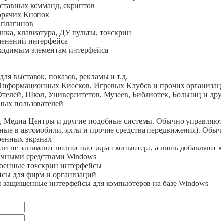
оставных комманд, скриптов
Горячих Кнопок
 плагинов
шка, клавиатура, ДУ пульты, точскрин
менений интерфейса
бходимым элементам интерфейса
ля выставок, показов, рекламы и т.д.
Информационных Киосков, Игровых Клубов и прочих организа
елей, Школ, Университетов, Музеев, Библиотек, Больниц и дру
ных пользователей
 Медиа Центры и другие подобные системы. Обычно управляют
ные в автомобили, яхты и прочие средства передвижения). Обыч
оенных экранах
ли не занимают полностью экран копьютера, а лишь добавляют к
ычными средствами Windows
троенные точскрин интерфейсы
сы для фирм и организаций
и защищенные интерфейсы для компьютеров на базе Windows