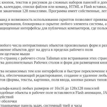
х кнопок, текстов и рисунков до сложных наборов панелей и доп
в, календари, списки файлов или команд, HTML и Flash вставки
й и заканчивая 128 пикселями. Программа имеет собственные, ле
анд и возможность использования скриптов позволяют привяз
едактирования, блокировка и скрытие любого элемента системы, 
защищенные интерфейсы для публичных компьютеров, где пользо
 любого числа интерактивных обьектов произвольных форм и ра
жение объектов друг на друга в пределах рабочего поля
ним щелчком мыши
т-страниц с рабочего стола Talisman или встраивания этих стра
тва дополнительных Рабочих столов и форм для размещения кноп
тва независимых тем или интерфейсов и быстрое переключение
йса, обеспечивающий редактирование, создание и удаление люб
тов (формы, тексты, картинки, поля ввода, кнопки разных типов
 альфа-канал) любых размеров от 16x16 до 128х128 пикселей
подобные обьекты в рабочее поле вставляются Flash анимации,
действий
е оболочки
страиваемые панель задач, системный трей и часы