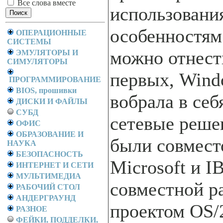
Все слова вместе
использования
особенностям
ОПЕРАЦИОННЫЕ
СИСТЕМЫ
можно отнест
ЭМУЛЯТОРЫ И
СИМУЛЯТОРЫ
первых, Wind
ПРОГРАММИРОВАНИЕ
BIOS, прошивки
вобрала в себ
ДИСКИ И ФАЙЛЫ
СУБД
сетевые реше
ОФИС
ОБРАЗОВАНИЕ И
были совмест
НАУКА
БЕЗОПАСНОСТЬ
Microsoft и I
ИНТЕРНЕТ И СЕТИ
МУЛЬТИМЕДИА
совместной р
РАБОЧИЙ СТОЛ
АНДЕРГРАУНД
проектом OS/2
РАЗНОЕ
ФЕЙКИ, ПОДДЕЛКИ,