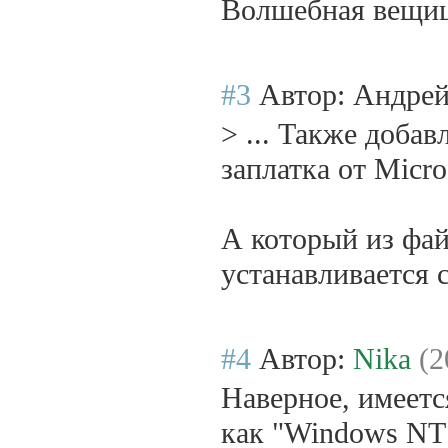
Волшебная вещица
#3
Автор: Андре
> ... Также доба
заплатка от Microso
А который из фай
устанавливается 
#4
Автор:
Nika
(2
Наверное, имеетс
как "Windows NT 