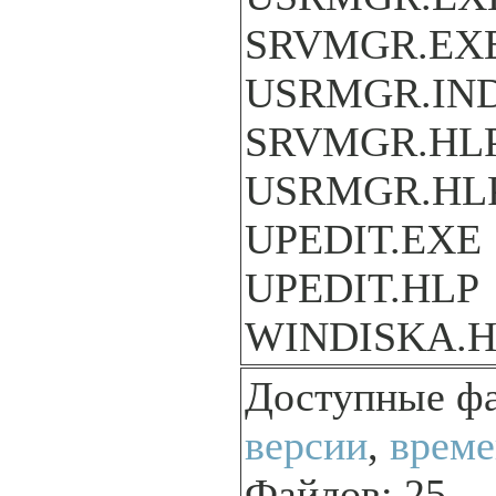
SRVMGR.EX
USRMGR.IN
SRVMGR.HL
USRMGR.HL
UPEDIT.EXE
UPEDIT.HLP
WINDISKA.H
Доступные ф
версии
,
време
Файлов: 25.