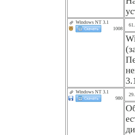
На
ус
Windows NT 3.1
61
1008
Wi
(з
Пе
не
3.
Windows NT 3.1
29
980
Об
ес
ди