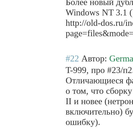
Более новый дубл
Windows NT 3.1 
http://old-dos.ru/i
page=files&mode
#22
Автор:
Germa
T-999, про #23/п2
Отличающиеся фа
о том, что сборку
II и новее (нетр
включительно) бу
ошибку).