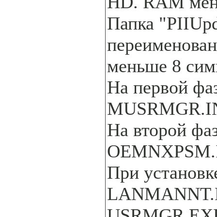
HD. RAM мен
Папка "PIIUp
переименован
меньше 8 сим
На первой фа
MUSRMGR.I
На второй фаз
OEMNXPSM.
При установк
LANMANNT.
USRMGR.EX