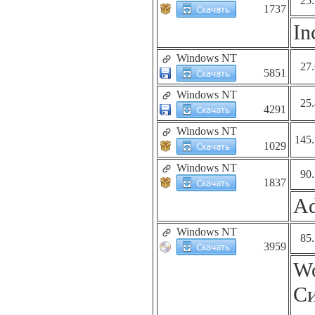
25
1737
In
Windows NT
27
5851
Windows NT
25
4291
Windows NT
145
1029
Windows NT
90
1837
Ad
Windows NT
85
3959
Wo
Си