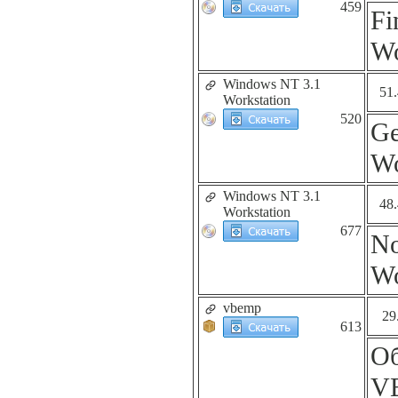
459
Fi
Wo
Windows NT 3.1
51
Workstation
520
Ge
Wo
Windows NT 3.1
48
Workstation
677
No
Wo
vbemp
29
613
Об
VB