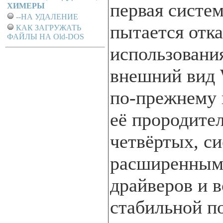
первая систем
ХИМЕРЫ
--НА УДАЛЕНИЕ
пытается отка
КАК ЗАГРУЖАТЬ
ФАЙЛЫ НА Old-DOS
использовани
внешний вид 
по-прежнему 
её прородител
четвёртых, си
расширенным
драйверов и 
стабильной п