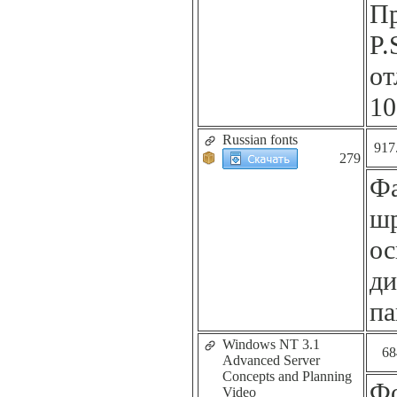
Пр
P.
от
10
Russian fonts
917
279
Фа
шр
ос
ди
па
Windows NT 3.1
68
Advanced Server
Concepts and Planning
Фо
Video