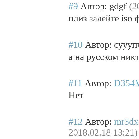
#9
Автор: gdgf
(2
плиз залейте iso 
#10
Автор: суууп
а на русском никт
#11
Автор:
D354
Нет
#12
Автор:
mr3dx
2018.02.18 13:21)