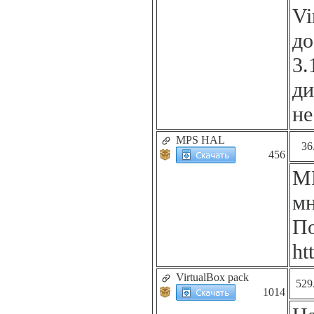
Vi
до
3.
ди
не
MPS HAL
36
456
MP
мн
По
ht
VirtualBox pack
529
1014