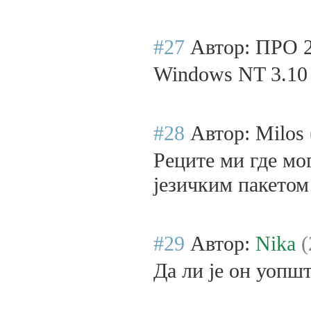
#27
Автор: ПРО 
Windows NT 3.10 
#28
Автор: Milos
Реците ми где мо
језичким пакетом
#29
Автор:
Nika
(
Да ли је он уопш