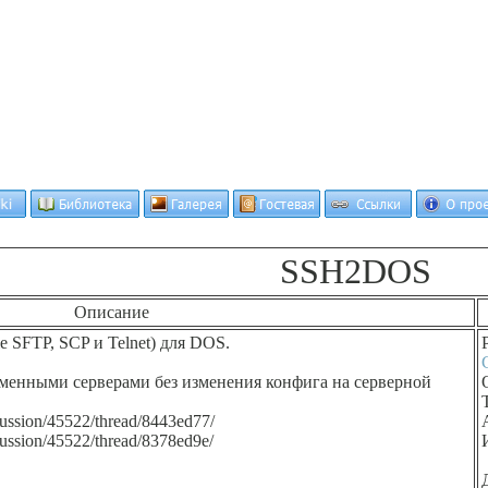
SSH2DOS
Описание
е SFTP, SCP и Telnet) для DOS.
еменными серверами без изменения конфига на серверной
scussion/45522/thread/8443ed77/
scussion/45522/thread/8378ed9e/