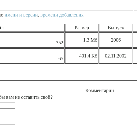
по
имени и версии
,
времени добавления
йл
Размер
Выпуск
1.3 Мб
2006
352
401.4 Кб
02.11.2002
65
Комментарии
бы вам не оставить свой?