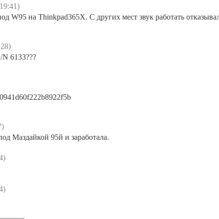
19:41)
д W95 на Thinkpad365X. С других мест звук работать отказывал
:28)
/N 6133???
6020941d60f222b8922f5b
7)
под Маздайкой 95й и заработала.
4)
4)