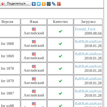
Поделиться…
Версия
Язык
Качество
Загрузил
Donald_Fuck
Английский
2009.08.04
BaRRaKudaRain
for 1868
Английский
2018.01.28
BaRRaKudaRain
for 1869
Английский
2018.01.28
BaRRaKudaRain
for 1878
Английский
2018.01.28
BaRRaKudaRain
for 1879
Английский
2018.01.28
BaRRaKudaRain
for 1887
Английский
2018.01.28
BaRRaKudaRain
for xx88