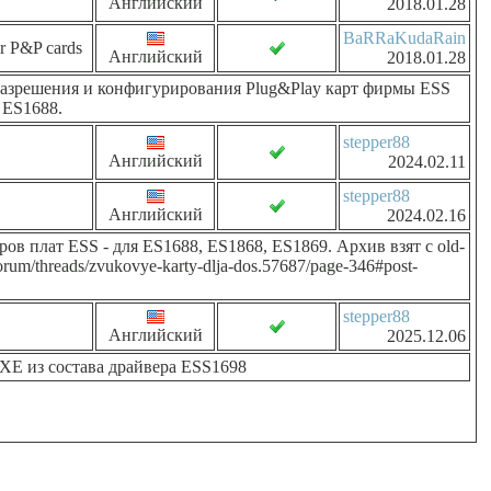
Английский
2018.01.28
BaRRaKudaRain
or P&P cards
Английский
2018.01.28
 разрешения и конфигурирования Plug&Play карт фирмы ESS
 ES1688.
stepper88
Английский
2024.02.11
stepper88
Английский
2024.02.16
в плат ESS - для ES1688, ES1868, ES1869. Архив взят с old-
orum/threads/zvukovye-karty-dlja-dos.57687/page-346#post-
stepper88
Английский
2025.12.06
 из состава драйвера ESS1698