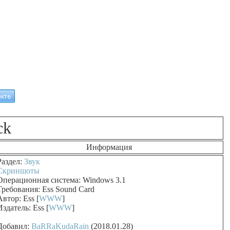
ck
Информация
Раздел:
Звук
Скриншоты
Операционная система: Windows 3.1
Требования: Ess Sound Card
Автор: Ess [
WWW
]
Издатель: Ess [
WWW
]
Добавил:
BaRRaKudaRain
(2018.01.28)