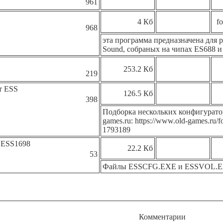
961
4 Кб
f
968
эта программа предназначена для
Sound, собраных на чипах ES688 и
253.2 Кб
219
т ESS
126.5 Кб
398
Подборка нескольких конфигураторо
games.ru: https://www.old-games.ru/f
1793189
 ESS1698
22.2 Кб
53
Файлы ESSCFG.EXE и ESSVOL.EXE
Комментарии