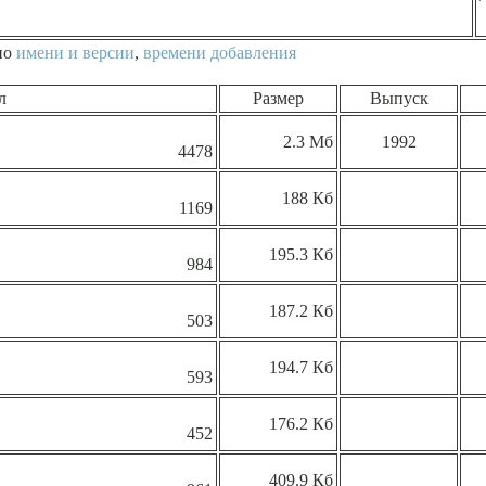
по
имени и версии
,
времени добавления
л
Размер
Выпуск
2.3 Мб
1992
4478
188 Кб
1169
195.3 Кб
984
187.2 Кб
503
194.7 Кб
593
176.2 Кб
452
409.9 Кб