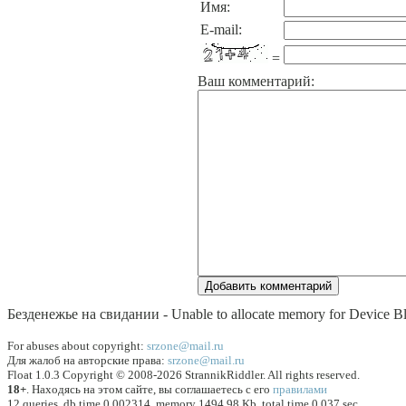
Имя:
E-mail:
=
Ваш комментарий:
Безденежье на свидании - Unable to allocate memory for Device Bl
For abuses about copyright:
srzone@mail.ru
Для жалоб на авторские права:
srzone@mail.ru
Float 1.0.3 Copyright © 2008-2026 StrannikRiddler. All rights reserved.
18+
. Находясь на этом сайте, вы соглашаетесь с его
правилами
12 queries, db time 0.002314, memory 1494.98 Kb, total time 0.037 sec