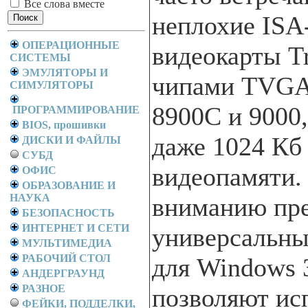
Все слова вместе
неплохие IS
ОПЕРАЦИОННЫЕ
видеокарты Tr
СИСТЕМЫ
ЭМУЛЯТОРЫ И
чипами TVGA8
СИМУЛЯТОРЫ
8900C и 9000,
ПРОГРАММИРОВАНИЕ
BIOS, прошивки
даже 1024 Кб
ДИСКИ И ФАЙЛЫ
СУБД
видеопамяти.
ОФИС
ОБРАЗОВАНИЕ И
НАУКА
вниманию пр
БЕЗОПАСНОСТЬ
ИНТЕРНЕТ И СЕТИ
универсальны
МУЛЬТИМЕДИА
РАБОЧИЙ СТОЛ
для Windows 3
АНДЕРГРАУНД
РАЗНОЕ
позволяют ис
ФЕЙКИ, ПОДДЕЛКИ,