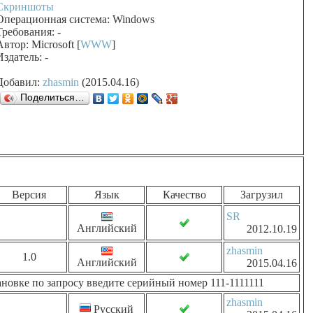
Скриншоты
Операционная система: Windows
Требования: -
Автор: Microsoft [
WWW
]
Издатель: -
Добавил:
zhasmin
(2015.04.16)
Поделиться…
Версия
Язык
Качество
Загрузил
SR
Английский
2012.10.19
zhasmin
1.0
Английский
2015.04.16
новке по запросу введите серийный номер 111-1111111
zhasmin
Русский