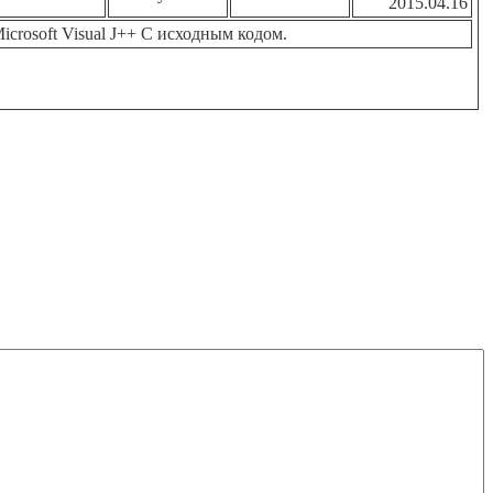
2015.04.16
crosoft Visual J++ С исходным кодом.