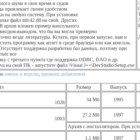
ного шума в свое время и судов
да привлекает своим удобством.
ки на любую систему. При установке
апке файл mfc42.dll на свой. Других
 В архив вложен пример консольного
 вводом-выводом, что бы вы могли примерно
точно везде литературы. Кстати, при первом запуске, вам и
устить программу как аплет в среде браузера или как консоль.
 Отсуствует поддержка разработки баз данных, поэтому при
тьте все
чку с третьего пункта где поддержка ODBC, DAO и др.
ava на свой ПК - запустите файл \Visual J++\DevStudio\Setup.exe
по
имени и версии
,
времени добавления
йл
Размер
Выпуск
34 Мб
1995
1028
27.2 Мб
1997
1003
Архив с инсталлятором. При уста
1.1 Мб
1997