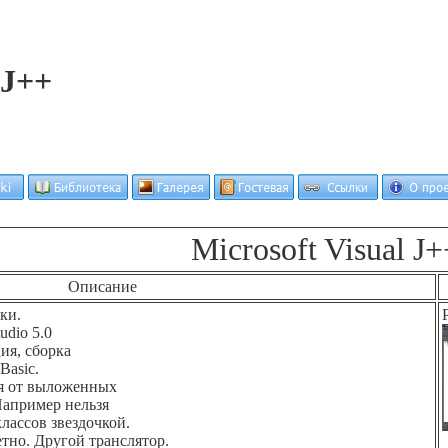
 J++
Microsoft Visual J+
Описание
ки.
udio 5.0
ия, сборка
Basic.
ся от выложенных
Например нельзя
лассов звездочкой.
етно. Другой транслятор.