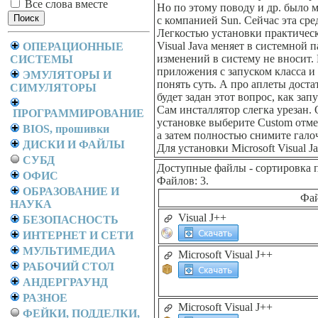
Все слова вместе
Но по этому поводу и др. было м
с компанией Sun. Сейчас эта сре
Легкостью установки практичес
Visual Java меняет в системной п
ОПЕРАЦИОННЫЕ
изменений в систему не вносит.
СИСТЕМЫ
приложения с запуском класса и
ЭМУЛЯТОРЫ И
понять суть. А про аплеты доста
СИМУЛЯТОРЫ
будет задан этот вопрос, как зап
Сам инсталлятор слегка урезан.
ПРОГРАММИРОВАНИЕ
установке выберите Custom отме
BIOS, прошивки
а затем полностью снимите гало
ДИСКИ И ФАЙЛЫ
Для установки Microsoft Visual J
СУБД
Доступные файлы
- сортировка 
ОФИС
Файлов: 3.
ОБРАЗОВАНИЕ И
Фа
НАУКА
Visual J++
БЕЗОПАСНОСТЬ
ИНТЕРНЕТ И СЕТИ
МУЛЬТИМЕДИА
Microsoft Visual J++
РАБОЧИЙ СТОЛ
АНДЕРГРАУНД
РАЗНОЕ
Microsoft Visual J++
ФЕЙКИ, ПОДДЕЛКИ,