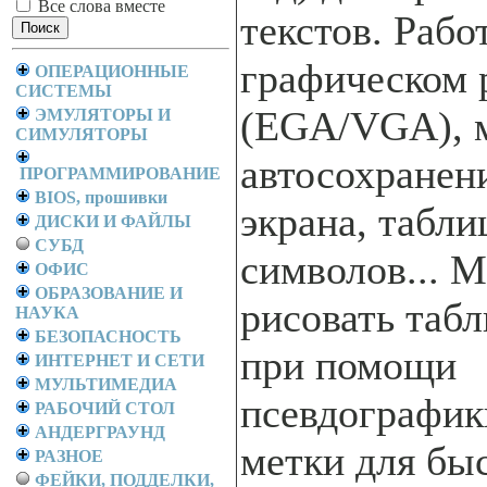
Все слова вместе
текстов. Рабо
графическом
ОПЕРАЦИОННЫЕ
СИСТЕМЫ
(EGA/VGA), 
ЭМУЛЯТОРЫ И
СИМУЛЯТОРЫ
автосохранен
ПРОГРАММИРОВАНИЕ
BIOS, прошивки
экрана, табли
ДИСКИ И ФАЙЛЫ
СУБД
символов... 
ОФИС
ОБРАЗОВАНИЕ И
рисовать таб
НАУКА
БЕЗОПАСНОСТЬ
при помощи
ИНТЕРНЕТ И СЕТИ
МУЛЬТИМЕДИА
псевдографик
РАБОЧИЙ СТОЛ
АНДЕРГРАУНД
метки для бы
РАЗНОЕ
ФЕЙКИ, ПОДДЕЛКИ,