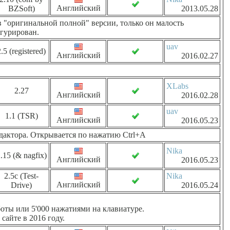
Английский
BZSoft)
2013.05.28
в "оригинальной полной" версии, только он малость
гурирован.
uav
.5 (registered)
Английский
2016.02.27
XLabs
2.27
Английский
2016.02.28
uav
1.1 (TSR)
Английский
2016.05.23
дактора. Открывается по нажатию Ctrl+A
Nika
.15 (& nagfix)
Английский
2016.05.23
2.5c (Test-
Nika
Английский
Drive)
2016.05.24
оты или 5'000 нажатиями на клавиатуре.
айте в 2016 году.