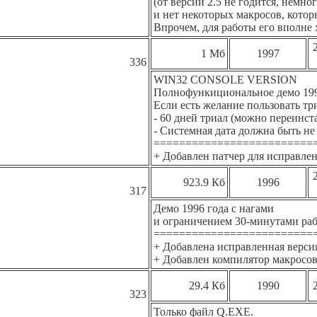
(от версии 2.5 не годится, немн
и нет некоторых макросов, котор
Впрочем, для работы его вполне 
2
1 Мб
1997
336
WIN32 CONSOLE VERSION
Полнофункициональное демо 1997
Если есть желание пользовать тр
- 60 дней триал (можно переинст
- Системная дата должна быть не
=========================
+ Добавлен патчер для исправле
2
923.9 Кб
1996
317
Демо 1996 года с нагами
и ограничением 30-минутами раб
=========================
+ Добавлена исправленная версия
+ Добавлен компилятор макросов
29.4 Кб
1990
2
323
Только файл Q.EXE.