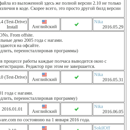
айла из выложенной здесь же полной версии 2.10 не только
зличия в коде. Скорее всего, это просто другой билд версии
.4 (Test-Drive)
Nika
Английский
Install
2016.05.29
. From offsite.
ьные демо 2005 года с нагами.
аздаются на офсайте.
родлить, переинсталлировав программы)
в процессе работы каждые полчаса выводится окно с
егистрации. Редактор при этом не завершается.
Nika
.0 (Test-Drive)
Английский
2016.05.31
 года с нагами.
одлить, переинсталлировав программу)
Nika
2016.01.01
Английский
2016.06.05
re.com по состоянию на 1 января 2016 года.
SokilOff