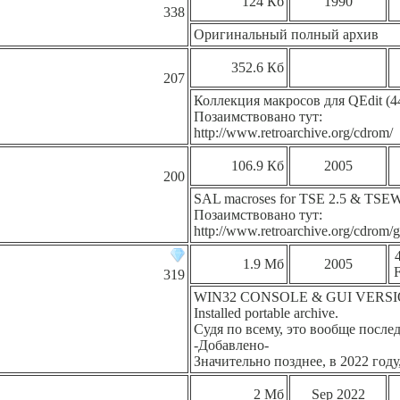
124 Кб
1990
338
Оригинальный полный архив
352.6 Кб
207
Коллекция макросов для QEdit (4
Позаимствовано тут:
http://www.retroarchive.org/cdrom/
106.9 Кб
2005
200
SAL macroses for TSE 2.5 & TSEW 
Позаимствовано тут:
http://www.retroarchive.org/cdrom/g
4
1.9 Мб
2005
F
319
WIN32 CONSOLE & GUI VERSIONs.
Installed portable archive.
Судя по всему, это вообще послед
-Добавлено-
Значительно позднее, в 2022 году
2 Мб
Sep 2022