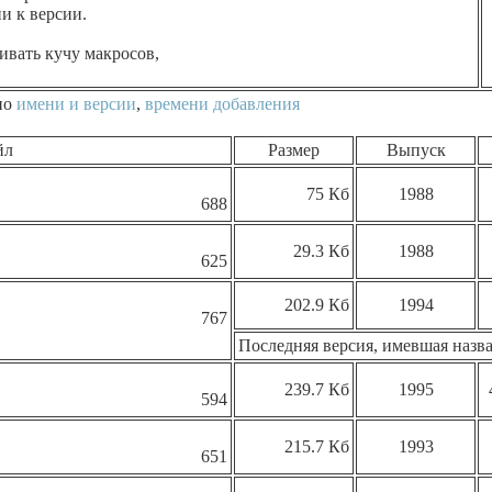
ии к версии.
вать кучу макросов,
по
имени и версии
,
времени добавления
йл
Размер
Выпуск
75 Кб
1988
688
29.3 Кб
1988
625
202.9 Кб
1994
767
Последняя версия, имевшая назва
239.7 Кб
1995
594
215.7 Кб
1993
651