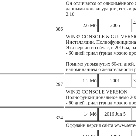
Он отличается от одноимённого ф
данными конфигурации, есть и ра
2.10
4
2.6 Мб
2005
386
WIN32 CONSOLE & GUI VERSIONs
Инсталляции. Полнофункиционал
Эти версии и сейчас, в 2016-м, р
- 60 дней триал (триал можно п
Помимо упомянутых 60-ти дней, 
напоминанием о желательности р
1.2 Мб
2001
3
297
WIN32 CONSOLE VERSION
Полнофункициональное демо 2001
- 60 дней триал (триал можно пр
14 Мб
2016 Jun 5
324
Оффлайн версия сайта www.semwa