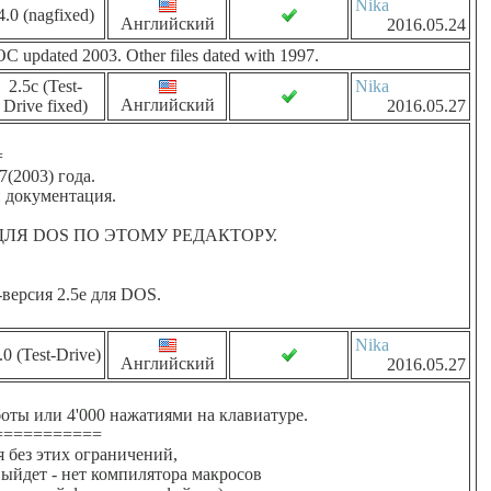
Nika
4.0 (nagfixed)
Английский
2016.05.24
DOC updated 2003. Other files dated with 1997.
2.5c (Test-
Nika
Английский
Drive fixed)
2016.05.27
=
(2003) года.
 документация.
ДЛЯ DOS ПО ЭТОМУ РЕДАКТОРУ.
-версия 2.5e для DOS.
Nika
.0 (Test-Drive)
Английский
2016.05.27
оты или 4'000 нажатиями на клавиатуре.
===========
 без этих ограничений,
выйдет - нет компилятора макросов