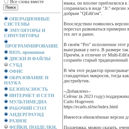
Все слова вместе
языка, он вполне приблизился к 
сохранялась в виде "Jr."-версии
добрым "QEdit'ом".
ОПЕРАЦИОННЫЕ
Впоследствии появились версии
СИСТЕМЫ
перестал развиваться примерно в 
ЭМУЛЯТОРЫ И
тех лет и ранее.
СИМУЛЯТОРЫ
В своём "Pro" исполнении этот р
ПРОГРАММИРОВАНИЕ
выигрывая у него. В размере так
BIOS, прошивки
Причём, в отличие от Multi-Edit
ДИСКИ И ФАЙЛЫ
сохранён старый традиционный и
СУБД
В чём этот редактор проигрывает 
ОФИС
стандартных макросов, тогда как
ОБРАЗОВАНИЕ И
дистрибутив.
НАУКА
БЕЗОПАСНОСТЬ
--Добавлено--
ИНТЕРНЕТ И СЕТИ
Сейчас (в 2023 году) поддержива
Carlo Hogeveen
МУЛЬТИМЕДИА
https://ecarlo.nl/tse/index.html
РАБОЧИЙ СТОЛ
АНДЕРГРАУНД
Имеются обновлённые версии дл
РАЗНОЕ
ФЕЙКИ, ПОДДЕЛКИ,
Поддержка, можно сказать, очень