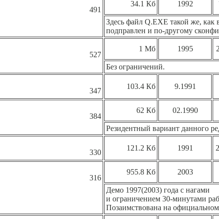
34.1 Кб
1992
491
Здесь файл Q.EXE такой же, как 
подправлен и по-другому сконфи
1 Мб
1995
2
527
Без ограничений.
103.4 Кб
9.1991
347
62 Кб
02.1990
384
Резидентный вариант данного ре
121.2 Кб
1991
2
330
955.8 Кб
2003
316
Демо 1997(2003) года с нагами
и ограничением 30-минутами раб
Позаимствована на официальном с