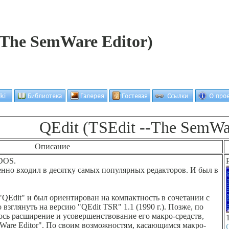
-The SemWare Editor)
QEdit (TSEdit --The SemWar
Описание
 DOS.
ренно входил в десятку самых популярных редакторов. И был в
"QEdit" и был ориентирован на компактность в сочетании с
зглянуть на версию "QEdit TSR" 1.1 (1990 г.). Позже, по
лось расширение и усовершенствование его макро-средств,
emWare Editor". По своим возможностям, касающимся макро-