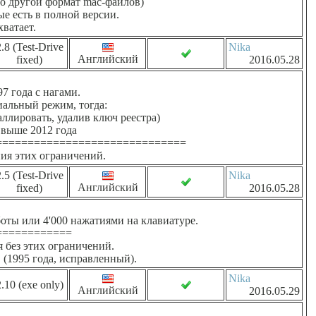
ого другой формат mac-файлов)
ые есть в полной версии.
хватает.
.8 (Test-Drive
Nika
Английский
fixed)
2016.05.28
 года с нагами.
иальный режим, тогда:
аллировать, удалив ключ реестра)
 выше 2012 года
==============================
ния этих ограничений.
.5 (Test-Drive
Nika
Английский
fixed)
2016.05.28
оты или 4'000 нажатиями на клавиатуре.
============
 без этих ограничений.
 (1995 года, исправленный).
Nika
.10 (exe only)
Английский
2016.05.29