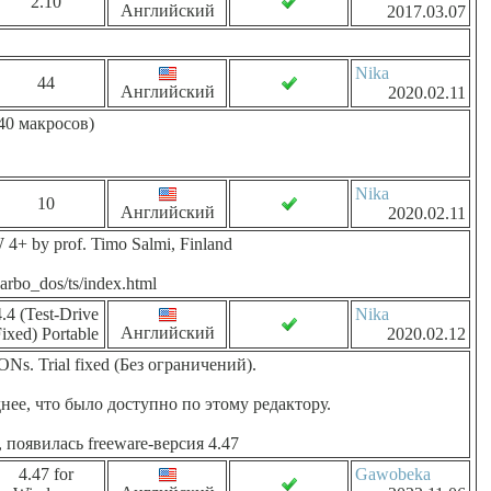
2.10
Английский
2017.03.07
Nika
44
Английский
2020.02.11
40 макросов)
Nika
10
Английский
2020.02.11
4+ by prof. Timo Salmi, Finland
arbo_dos/ts/index.html
.4 (Test-Drive
Nika
Английский
ixed) Portable
2020.02.12
 Trial fixed (Без ограничений).
нее, что было доступно по этому редактору.
, появилась freeware-версия 4.47
4.47 for
Gawobeka