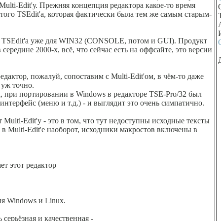
Multi-Edit'у. Прежняя концепция редактора какое-то время
 этого TSEdit'а, которая фактически была тем же самым старым-
 TSEdit'а уже для WIN32 (CONSOLE, потом и GUI). Продукт
середине 2000-х, всё, что сейчас есть на оффсайте, это версии
едактор, пожалуй, сопоставим с Multi-Edit'ом, в чём-то даже
 уж точно.
'а, при портировании в Windows в редакторе TSE-Pro/32 был
нтерфейс (меню и т.д.) - и выглядит это очень симпатично.
Multi-Edit'у - это в том, что тут недоступны исходные тексты
 в Multi-Edit'e наоборот, исходники макростов включены в
ет этот редактор
я Windows и Linux.
 серьёзная и качественная -