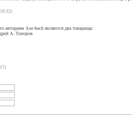
 18:32)
 то авторами Axe-hack являются два товарища:
дрей А. Топоров
17)