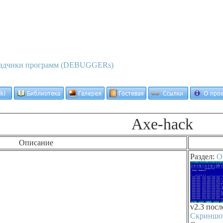
адчики программ (DEBUGGERs)
Axe-hack
Описание
Раздел:
О
v2.3 пос
Скриншо