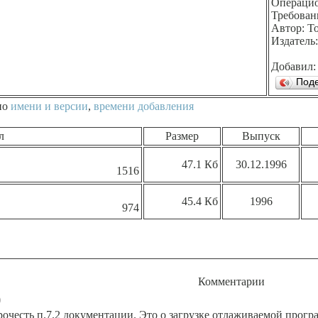
Операцио
Требовани
Автор: Т
Издатель:
Добавил
Под
по
имени и версии
,
времени добавления
л
Размер
Выпуск
47.1 Кб
30.12.1996
1516
45.4 Кб
1996
974
Комментарии
)
честь п.7.2 документации. Это о загрузке отлаживаемой прогр