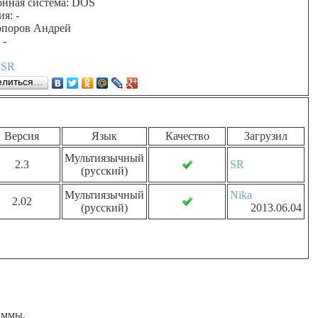
нная система: DOS
я: -
опоров Андрей
 -
:
SR
елиться…
Версия
Язык
Качество
Загрузил
Мультиязычный
2.3
SR
(русский)
Мультиязычный
Nika
2.02
(русский)
2013.06.04
аммы.