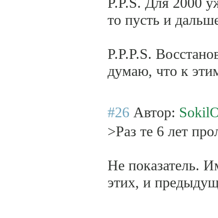
P.P.S. Для 2000 у
то пусть и дальш
P.P.P.S. Восстано
думаю, что к эти
#26
Автор:
SokilO
>Раз те 6 лет пр
Не показатель. Им
этих, и предыдущ