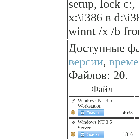
setup, lock c:
x:\i386 в d:\i
winnt /x /b fr
Доступные ф
версии
,
време
Файлов: 20.
Файл
Windows NT 3.5
Workstation
4638
Windows NT 3.5
Server
1816