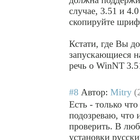
должна поддержи
случае, 3.51 и 4.
скопируйте шрифт
Кстати, где Вы д
запускающиеся на
речь о WinNT 3.5
#8
Автор:
Mitry
(
Есть - только что
подозреваю, что и
проверить. В лю
установки русск