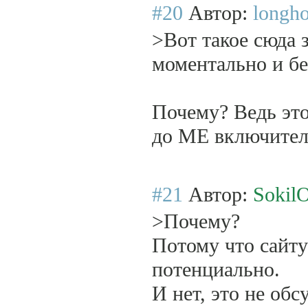
#20
Автор:
longh
>Вот такое сюда з
моментально и бе
Почему? Ведь это
до ME включитель
#21
Автор:
SokilO
>Почему?
Потому что сайт
потенциально.
И нет, это не обс