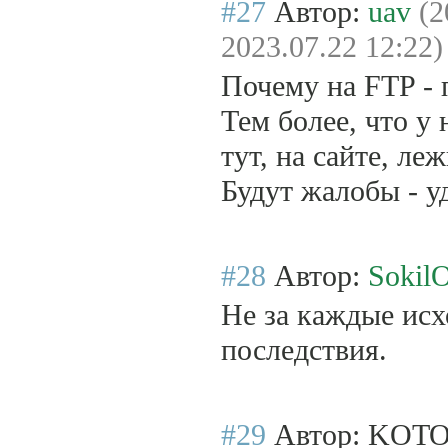
#27
Автор:
uav
(2
2023.07.22 12:22)
Почему на FTP - 
Тем более, что у
тут, на сайте, леж
Будут жалобы - у
#28
Автор:
SokilO
Не за каждые исх
последствия.
#29
Автор: KO