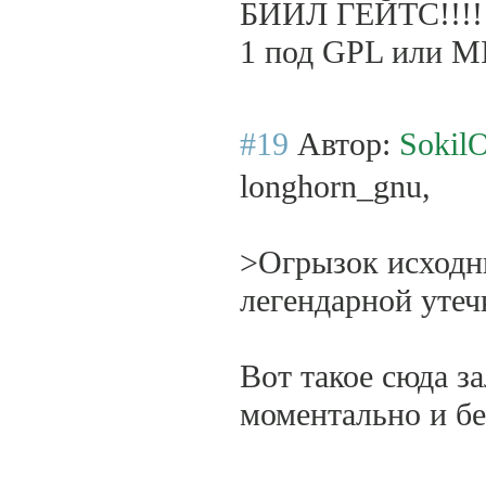
БИИЛ ГЕЙТС!!!! 
1 под GPL или MI
#19
Автор:
SokilO
longhorn_gnu,
>Огрызок исходн
легендарной утеч
Вот такое сюда за
моментально и бе