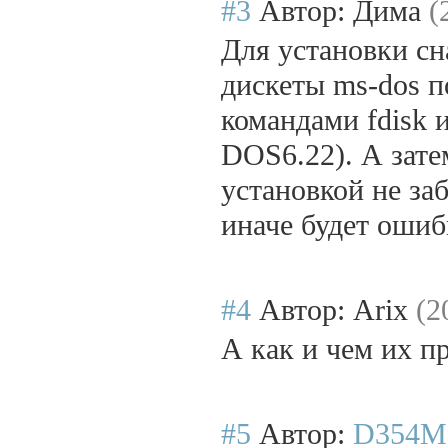
#3
Автор: Дима
(
Для установки сн
дискеты ms-dos п
командами fdisk 
DOS6.22). А затем
установкой не за
иначе будет ошиб
#4
Автор: Arix
(2
А как и чем их п
#5
Автор:
D354M