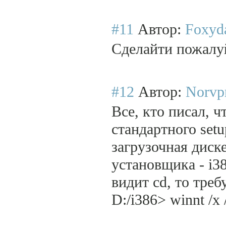
#11
Автор:
Foxyda
Сделайти пожалуй
#12
Автор:
Norvpr
Все, кто писал, ч
стандартного setu
загрузочная диск
установщика - i38
видит cd, то тре
D:/i386> winnt /x 