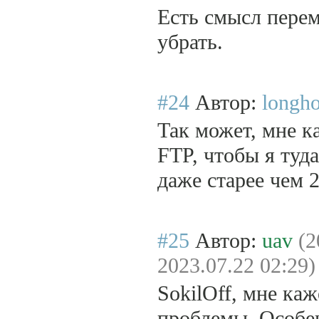
Есть смысл переме
убрать.
#24
Автор:
longh
Так может, мне к
FTP, чтобы я туд
даже старее чем 2
#25
Автор:
uav
(2
2023.07.22 02:29)
SokilOff, мне ка
проблемы. Особен