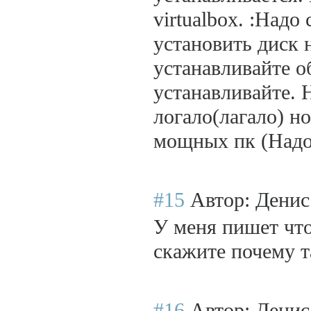
virtualbox. :Надо
установить диск н
устанавливайте об
устанавливайте. 
логало(лагало) но
мощных пк (Надо
#15
Автор: Дени
У меня пишет что
скажите почему т
#16
Автор: Дени