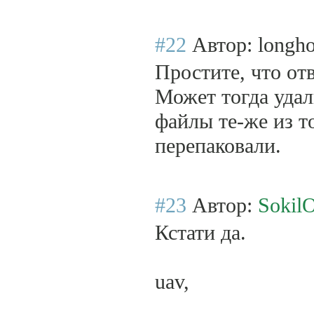
#22
Автор: lоngh
Простите, что от
Может тогда удал
файлы те-же из т
перепаковали.
#23
Автор:
SokilO
Кстати да.
uav,