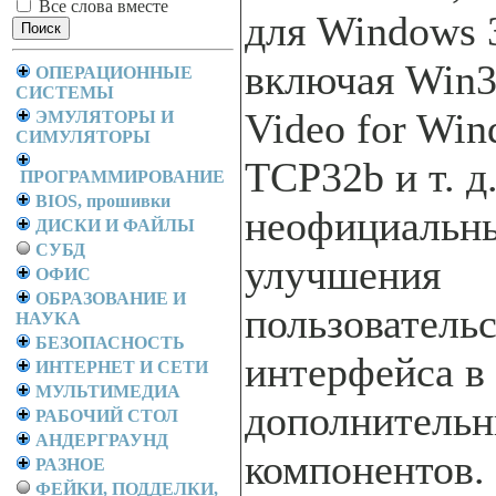
Все слова вместе
для Windows 3
включая Win3
ОПЕРАЦИОННЫЕ
СИСТЕМЫ
Video for Win
ЭМУЛЯТОРЫ И
СИМУЛЯТОРЫ
TCP32b и т. д
ПРОГРАММИРОВАНИЕ
BIOS, прошивки
неофициальны
ДИСКИ И ФАЙЛЫ
СУБД
улучшения
ОФИС
ОБРАЗОВАНИЕ И
пользователь
НАУКА
БЕЗОПАСНОСТЬ
интерфейса в 
ИНТЕРНЕТ И СЕТИ
МУЛЬТИМЕДИА
дополнитель
РАБОЧИЙ СТОЛ
АНДЕРГРАУНД
компонентов.
РАЗНОЕ
ФЕЙКИ, ПОДДЕЛКИ,