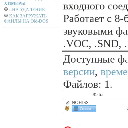
входного сое
ХИМЕРЫ
--НА УДАЛЕНИЕ
Работает с 8
КАК ЗАГРУЖАТЬ
ФАЙЛЫ НА Old-DOS
звуковыми фа
.VOC, .SND, 
Доступные ф
версии
,
време
Файлов: 1.
Файл
NOHISS