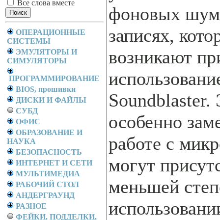
Все слова вместе
фоновых шум
записях, кото
ОПЕРАЦИОННЫЕ
СИСТЕМЫ
возникают при
ЭМУЛЯТОРЫ И
СИМУЛЯТОРЫ
использовани
ПРОГРАММИРОВАНИЕ
BIOS, прошивки
Soundblaster
ДИСКИ И ФАЙЛЫ
СУБД
особенно зам
ОФИС
ОБРАЗОВАНИЕ И
работе с мик
НАУКА
БЕЗОПАСНОСТЬ
могут присутс
ИНТЕРНЕТ И СЕТИ
МУЛЬТИМЕДИА
меньшей степ
РАБОЧИЙ СТОЛ
АНДЕРГРАУНД
использовани
РАЗНОЕ
ФЕЙКИ, ПОДДЕЛКИ,