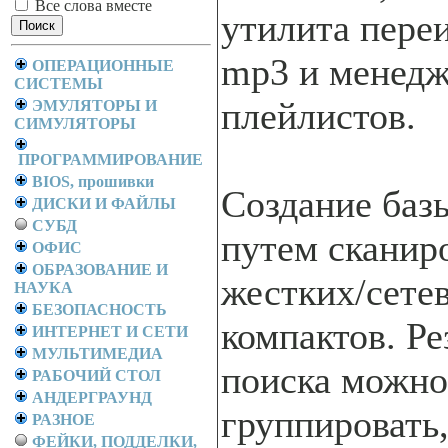
Все слова вместе
утилита пере
mp3 и менед
ОПЕРАЦИОННЫЕ
СИСТЕМЫ
плейлистов.
ЭМУЛЯТОРЫ И
СИМУЛЯТОРЫ
ПРОГРАММИРОВАНИЕ
BIOS, прошивки
Создание баз
ДИСКИ И ФАЙЛЫ
СУБД
путем сканир
ОФИС
ОБРАЗОВАНИЕ И
жестких/сете
НАУКА
БЕЗОПАСНОСТЬ
компактов. Ре
ИНТЕРНЕТ И СЕТИ
МУЛЬТИМЕДИА
поиска можно
РАБОЧИЙ СТОЛ
АНДЕРГРАУНД
группировать
РАЗНОЕ
ФЕЙКИ, ПОДДЕЛКИ,