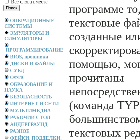
Все слова вместе
программе то,
текстовые фа
ОПЕРАЦИОННЫЕ
СИСТЕМЫ
созданные ил
ЭМУЛЯТОРЫ И
СИМУЛЯТОРЫ
скорректиров
ПРОГРАММИРОВАНИЕ
BIOS, прошивки
помощью, мог
ДИСКИ И ФАЙЛЫ
СУБД
прочитаны
ОФИС
ОБРАЗОВАНИЕ И
непосредств
НАУКА
БЕЗОПАСНОСТЬ
(команда TYP
ИНТЕРНЕТ И СЕТИ
МУЛЬТИМЕДИА
большинством
РАБОЧИЙ СТОЛ
АНДЕРГРАУНД
текстовых ре
РАЗНОЕ
ФЕЙКИ, ПОДДЕЛКИ,