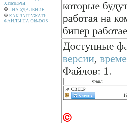
которые буду
ХИМЕРЫ
--НА УДАЛЕНИЕ
работая на к
КАК ЗАГРУЖАТЬ
ФАЙЛЫ НА Old-DOS
бипер работае
Доступные ф
версии
,
време
Файлов: 1.
Файл
CBEEP
1