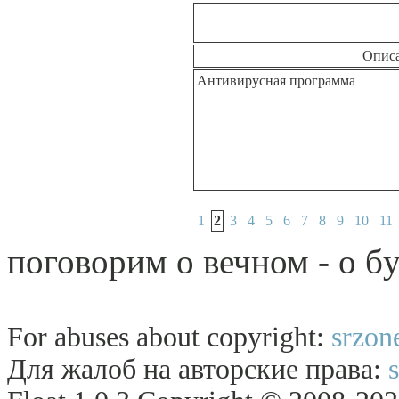
Опис
Антивирусная программа
1
2
3
4
5
6
7
8
9
10
11
поговоpим о вечном - о бy
For abuses about copyright:
srzon
Для жалоб на авторские права: