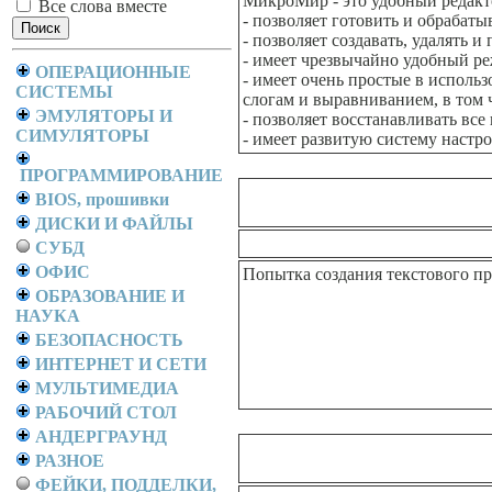
МикроМир - это удобный редакт
Все слова вместе
- позволяет готовить и обрабаты
- позволяет создавать, удалять
- имеет чрезвычайно удобный р
ОПЕРАЦИОННЫЕ
- имеет очень простые в исполь
СИСТЕМЫ
слогам и выравниванием, в том 
ЭМУЛЯТОРЫ И
- позволяет восстанавливать все
СИМУЛЯТОРЫ
- имеет развитую систему настр
ПРОГРАММИРОВАНИЕ
BIOS, прошивки
ДИСКИ И ФАЙЛЫ
СУБД
ОФИС
Попытка создания текстового пр
ОБРАЗОВАНИЕ И
НАУКА
БЕЗОПАСНОСТЬ
ИНТЕРНЕТ И СЕТИ
МУЛЬТИМЕДИА
РАБОЧИЙ СТОЛ
АНДЕРГРАУНД
РАЗНОЕ
ФЕЙКИ, ПОДДЕЛКИ,