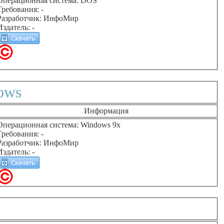
Операционная система: DOS
Требования: -
Разработчик: ИнфоМир
Издатель: -
ows
Информация
Операционная система: Windows 9x
Требования: -
Разработчик: ИнфоМир
Издатель: -