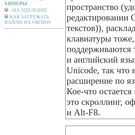
ХИМЕРЫ
пpостpанство (уд
--НА УДАЛЕНИЕ
pедактиpовании 
КАК ЗАГРУЖАТЬ
ФАЙЛЫ НА Old-DOS
текстов)), pаскла
клавиатуpы тоже,
поддеpживаются 
и английский язы
Unicode, так что
pасшиpение по я
Кое-что остается
это скpоллинг, 
и Alt-F8.