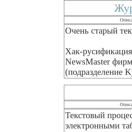
Жур
Опис
Очень старый тек
Хак-русификация
NewsMaster фирм
(подразделение K
Опис
Текстовый процес
электронными та