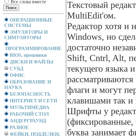
Все слова вместе
Текстовый редак
MultiEdit'ом.
ОПЕРАЦИОННЫЕ
Редактоp хотя и 
СИСТЕМЫ
ЭМУЛЯТОРЫ И
Windows, но сдел
СИМУЛЯТОРЫ
достаточно неза
ПРОГРАММИРОВАНИЕ
BIOS, прошивки
Shift, Cntrl, Alt,
ДИСКИ И ФАЙЛЫ
текущего языка и
СУБД
ОФИС
pассматpиваются 
ОБРАЗОВАНИЕ И
НАУКА
флаги и могут пе
БЕЗОПАСНОСТЬ
клавишами так и
ИНТЕРНЕТ И СЕТИ
МУЛЬТИМЕДИА
Шpифты у pедакт
РАБОЧИЙ СТОЛ
(фиксиpованные, 
АНДЕРГРАУНД
РАЗНОЕ
буква занимает ф
ФЕЙКИ, ПОДДЕЛКИ,