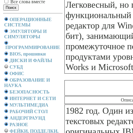
Все слова вместе
Легковесный, но 
функциональный 
ОПЕРАЦИОННЫЕ
редактор для Win
СИСТЕМЫ
ЭМУЛЯТОРЫ И
бит), занимающи
СИМУЛЯТОРЫ
промежуточное п
ПРОГРАММИРОВАНИЕ
BIOS, прошивки
продуктами уровн
ДИСКИ И ФАЙЛЫ
Works и Microsof
СУБД
ОФИС
ОБРАЗОВАНИЕ И
НАУКА
БЕЗОПАСНОСТЬ
ИНТЕРНЕТ И СЕТИ
Опис
МУЛЬТИМЕДИА
1982 год. Один и
РАБОЧИЙ СТОЛ
АНДЕРГРАУНД
текстовых редакт
РАЗНОЕ
оригинальных I
ФЕЙКИ, ПОДДЕЛКИ,